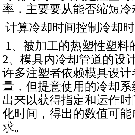
率，主要要从能否缩短冷
计算冷却时间控制冷却时
1、被加工的热塑性塑料
2、模具内冷却管道的设
许多注塑者依赖模具设计
量，但提意使用的冷却系
出来以获得指定和运作时
化时间，得出的数值可能
求