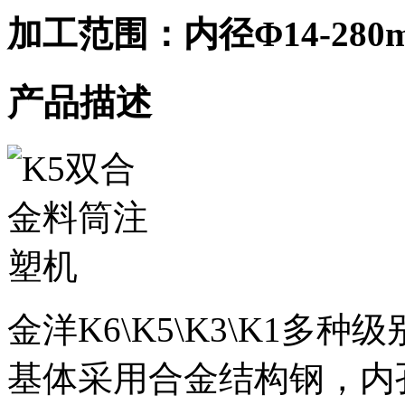
加工范围：内径Φ14-280m
产品描述
金洋K6\K5\K3\K1
基体采用合金结构钢，内孔