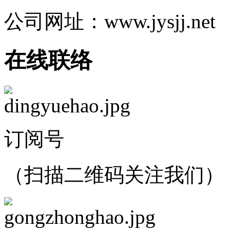
公司网址：www.jysjj.net
在线联络
订阅号
（扫描二维码关注我们）