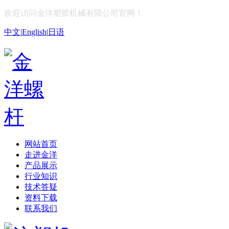
欢迎访问金洋塑胶机械有限公司官网！
中文
|
English
|
日语
网站首页
走进金洋
产品展示
行业知识
技术答疑
资料下载
联系我们