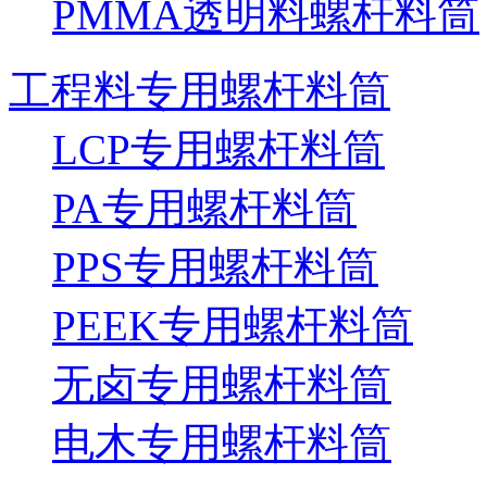
PMMA透明料螺杆料筒
工程料专用螺杆料筒
LCP专用螺杆料筒
PA专用螺杆料筒
PPS专用螺杆料筒
PEEK专用螺杆料筒
无卤专用螺杆料筒
电木专用螺杆料筒