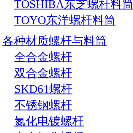
TOSHIBA东芝螺杆料
TOYO东洋螺杆料筒
各种材质螺杆与料筒
全合金螺杆
双合金螺杆
SKD61螺杆
不锈钢螺杆
氮化电镀螺杆