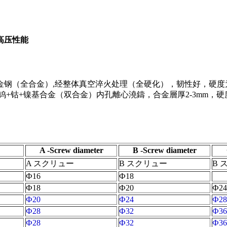
高压性能
（全合金）,经整体真空淬火处理（全硬化），韧性好，硬度为H
碳化钨+钴+镍基合金（双合金）内孔離心澆鑄，合金層厚2-3mm，硬
A -Screw diameter
B -Screw diameter
A スクリュー
B スクリュー
B 
Ф16
Ф18
Ф18
Ф20
Ф24
Ф20
Ф24
Ф28
Ф28
Ф32
Ф36
Ф28
Ф32
Ф36