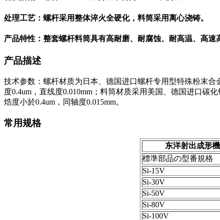
处理工艺：螺杆采用整体淬火全硬化，料筒采用离心浇铸。
产品特性：整套螺杆料筒具有高耐磨、耐腐蚀、耐高温、高速
产品描述
技术参数：螺杆材质为日本、德国进口螺杆专用型特殊粉末合金钢
度0.4um，直线度0.010mm；料筒材质采用美国、德国进口
焅度小於0.4um，同轴度0.015mm。
常用规格
东洋射出成形機
標準部品の型番規格
Si-15V
Si-30V
Si-50V
Si-80V
Si-100V