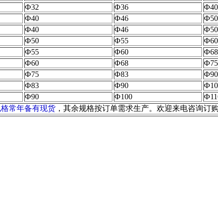
Ф32
Ф36
Ф40
Ф40
Ф46
Ф50
Ф40
Ф46
Ф50
Ф50
Ф55
Ф60
Ф55
Ф60
Ф68
Ф60
Ф68
Ф75
Ф75
Ф83
Ф90
Ф83
Ф90
Ф10
Ф90
Ф100
Ф11
规格常年备有现货
，其余规格按订单需求生产。欢迎来电咨询订购TEL:86